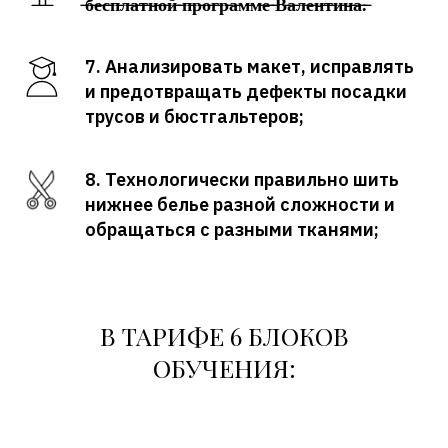
̶б̶е̶с̶п̶л̶а̶т̶н̶о̶й̶ ̶п̶р̶о̶г̶р̶а̶м̶м̶е̶ ̶В̶а̶л̶е̶н̶т̶и̶н̶а̶.̶
7. Анализировать макет, исправлять
и предотвращать дефекты посадки
трусов и бюстгальтеров;
8. Технологически правильно шить
нижнее белье разной сложности и
обращаться с разными тканями;
В ТАРИФЕ 6 БЛОКОВ
ОБУЧЕНИЯ: