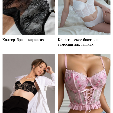
Холтер-бра на каркасах
Классичсекое бюстье на
самосшитых чашках