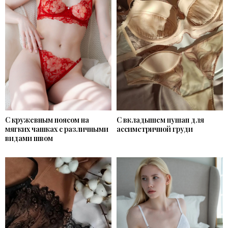
С кружевным поясом на
С вкладышем пушап для
мягких чашках с различными
ассиметричной груди
видами швом