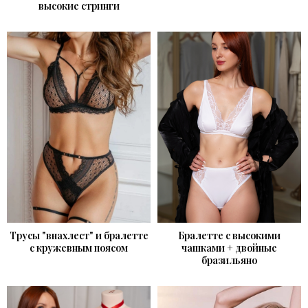
высокие стринги
Трусы "внахлест" и бралетте
Бралетте с высокими
с кружевным поясом
чашками + двойные
бразильяно