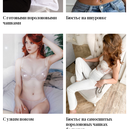
С готовыми поролоновыми
Бюстье на шнуровке
чашками
С узким поясом
Бюстье на самосшитых
поролоновых чашках