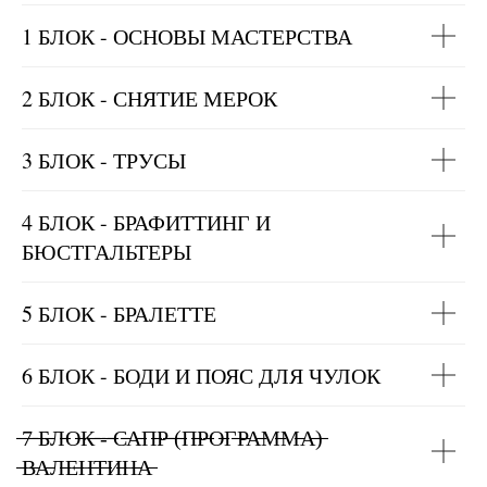
1 БЛОК - ОСНОВЫ МАСТЕРСТВА
2 БЛОК - СНЯТИЕ МЕРОК
3 БЛОК - ТРУСЫ
4 БЛОК - БРАФИТТИНГ И
БЮСТГАЛЬТЕРЫ
5 БЛОК - БРАЛЕТТЕ
6 БЛОК - БОДИ И ПОЯС ДЛЯ ЧУЛОК
̶7̶ ̶Б̶Л̶О̶К̶ ̶-̶ ̶С̶А̶П̶Р̶ ̶(̶П̶Р̶О̶Г̶Р̶А̶М̶М̶А̶)̶
̶В̶А̶Л̶Е̶Н̶Т̶И̶Н̶А̶